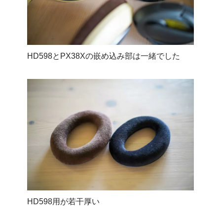
HD598とPX38Xの嵌め込み部は一緒でした
HD598用が若干厚い