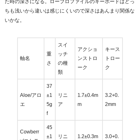
た時の深さになる。ロープロファイルのキーボードはどっ
ちも浅いから違いは感じにくいので深さはあんまり関係な
いかな。
スイ
アクショ
キース
重
ッチ
軸名
ンストロ
トロー
さ
の種
ーク
ク
類
37
Aloe/アロ
±1
リニ
1.7±0.4m
3.2+0.
エ
5g
ア
m
2mm
f
45
Cowberr
±1
リニ
1.2±0.3m
3.0+0.