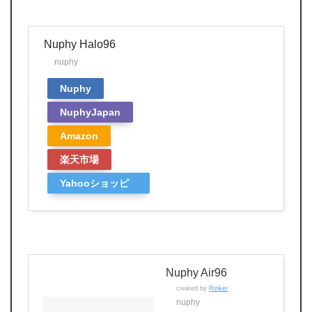
Nuphy Halo96
nuphy
Nuphy
NuphyJapan
Amazon
楽天市場
Yahooショッピ
ング
Nuphy Air96
created by
Rinker
nuphy