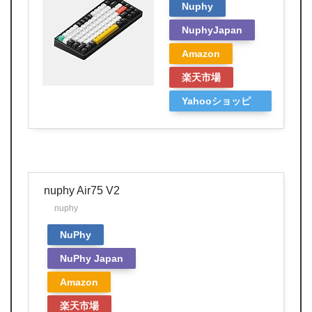
Nuphy
NuphyJapan
Amazon
楽天市場
Yahooショッピ
ング
nuphy Air75 V2
nuphy
NuPhy
NuPhy Japan
Amazon
楽天市場