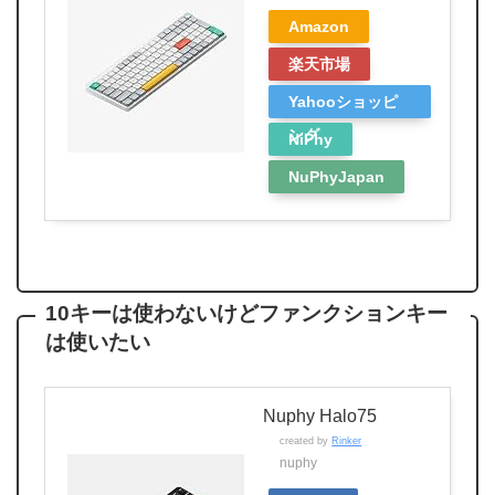
Amazon
楽天市場
Yahooショッピ
ング
NiPhy
NuPhyJapan
10キーは使わないけどファンクションキー
は使いたい
Nuphy Halo75
created by
Rinker
nuphy