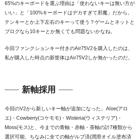
65%のキーボードを選ぶ理由は「使わないキーは無い方が
いい」と「100%キーボードはデカすぎて邪魔」だから。
テンキーとか上下左右のキーって使う？ゲームとネットと
ブログなら10キーとか無くても問題ないかなね。
今回ファンクションキー付きのAir75V2を購入したのは、
私が購入した時点の新筐体はAir75V2しか無かったのだ。
新軸採用
今回のV2から新しいキー軸が追加になった。Aloe(アロ
エ)・Cowberry(コケモモ)・Wisteria(ウィステリア)・
Moss(モス)と、今までの青軸・赤軸・茶軸の計7種類から
選択可能。ちなみに全ての軸がルブ済(潤滑オイル塗布済