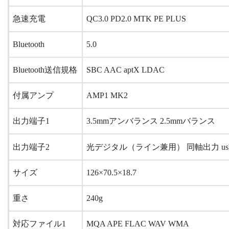
急速充電
QC3.0 PD2.0 MTK PE PLUS
Bluetooth
5.0
Bluetooth送信規格
SBC AAC aptX LDAC
付属アンプ
AMP1 MK2
出力端子1
3.5mmアンバランス 2.5mmバランス
出力端子2
光デジタル（ライン兼用）
同軸出力 u
サイズ
126×70.5×18.7
重さ
240g
対応ファイル1
MQA APE FLAC WAV WMA