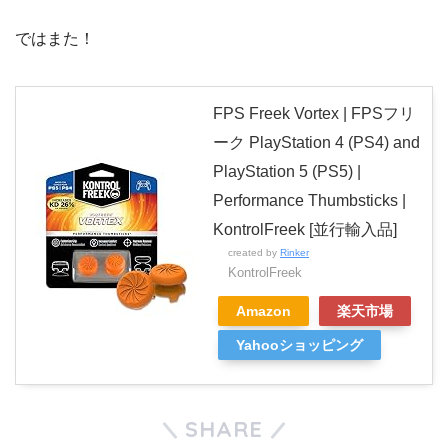
ではまた！
FPS Freek Vortex | FPSフリ
ーク PlayStation 4 (PS4) and
PlayStation 5 (PS5) |
Performance Thumbsticks |
KontrolFreek [並行輸入品]
created by
Rinker
KontrolFreek
Amazon
楽天市場
Yahooショッピング
SHARE