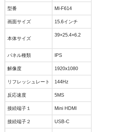
型番
MI-F
614
画面サイズ
15.6
インチ
39×25.4×6.2
本体サイズ
パネル種類
IPS
解像度
1920
x
1080
リフレッシュレート
144
Hz
反応速度
5
MS
接続端子１
Mini HDMI
接続端子２
USB-C