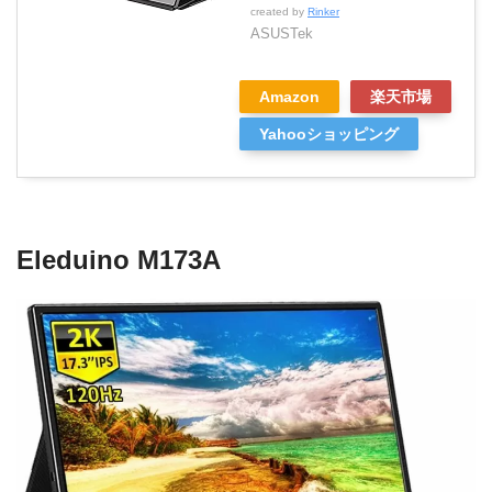
created by
Rinker
ASUSTek
Amazon
楽天市場
Yahooショッピング
Eleduino
M
173
A