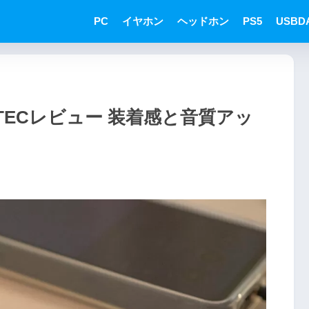
PC
イヤホン
ヘッドホン
PS5
USBD
XELASTECレビュー 装着感と音質アッ