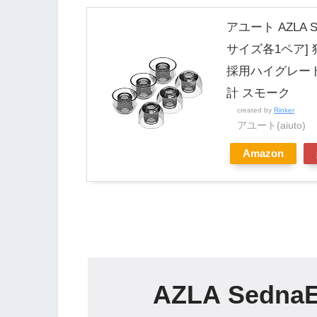
アユート AZLA Se
サイズ各1ペア] 
採用ハイグレー
計 スモーク
created by
Rinker
アユート(aiuto)
Amazon
AZLA SednaE