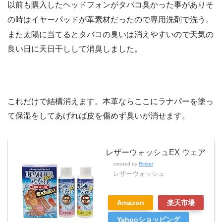
以前も購入したヘッドフォンがタバコ臭かった事がありそ
の時はイヤーパッドが革素材だったので専用洗剤で洗う。
また太陽に当てるとタバコの臭いは消えやすいので天気の
良い日に天日干しして消臭しました。
これだけで結構消えます。本革ならここにラナパーを塗っ
て保湿をしてあげれば皮を傷めず臭いが消せます。
レザーウォッシュEX ウェア
created by
Rinker
レザーウォッシュ
Amazon
楽天市場
Yahooショッピング