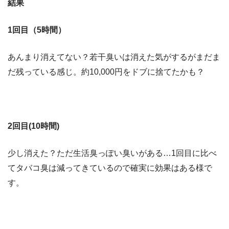
結果
1
回目（
5
時間）
あんまり消えてない？
若干臭いは消えた気がするがまだま
だ残っている感じ。約10,000円をドブに捨てたかも？
2
回目
(10時間)
少し消えた？ただ生活臭っぽい臭いがある…1回目に比べ
てタバコ臭は減ってきているので確実に効果はある様で
す。