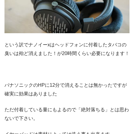
という訳でナノイー
xはヘッドフォンに付着したタバコの
臭いは殆ど消えました！が20時間くらい必要になります！
パナソニックの
HPに
12分で消えることは無かったです
が
確実に効果はありました
ただ
付着している量にもよるので「絶対落ちる」とは思わ
ないで下さい
。