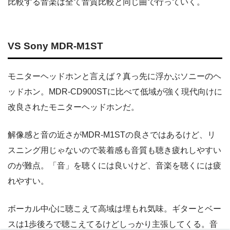
比較する音楽は全て音質比較と同じ曲で行っていく。
VS Sony MDR-M1ST
モニターヘッドホンと言えば？真っ先に浮かぶソニーのヘ
ッドホン。MDR-CD900STに比べて低域が強く現代向けに
改良されたモニターヘッドホンだ。
解像感と音の近さがMDR-M1STの良さではあるけど、リ
スニング用じゃないので装着感も音質も聴き疲れしやすい
のが難点。「音」を聴くには良いけど、音楽を聴くには疲
れやすい。
ボーカル中心に聴こえて高域は埋もれ気味。ギターとベー
スは1歩後ろで聴こえてるけどしっかり主張してくる。音