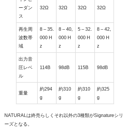
ーダン
32Ω
32Ω
32Ω
32Ω
ス
再生周
8 – 35.
8 – 40,
5 – 32.
8 – 42,
波数帯
000 H
000 H
000 H
000 H
域
z
z
z
z
出力音
圧レベ
114B
98dB
115B
98dB
ル
約294
約310
約310
約325
重量
g
g
g
g
NATURALは終売らしくそれ以外の3種類がSignatureシリ
ーズとなる。