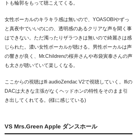
トも輪郭をもって聴こえてくる。
女性ボーカルのキラキラ感は無いので、YOASOBIやずっ
と真夜中でいいのにの、透明感のあるクリアな声を聞く事
はできない。ただ濁ったりザラつきは無いので綺麗さは感
じられた。濃い女性ボーカルが聴ける。男性ボーカルは声
の響きが良く、Mr.Childrenの桜井さんや布袋寅泰さんの声
も太さが聴いていて楽しくなる。
ここからの視聴はIfi audioZendac V2で視聴していく。Ifiの
DACは大きな主張がなくヘッドホンの特性をそのまま引
き出してくれてる。(様に感じている)
VS Mrs.Green Apple ダンスホール