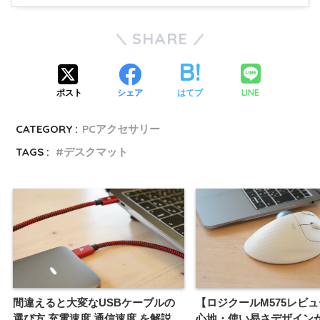
SHARE
LINE
ポスト
シェア
はてブ
CATEGORY :
PCアクセサリー
TAGS :
デスクマット
間違えると大変なUSBケーブルの
【ロジクールM575レビ
選び方 充電速度 通信速度 を解説
心地・使い易さデザイン