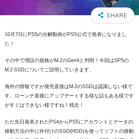
10
月
7
日に
PS5
の分解動画が
PS5
公式で発表になりまし
た！
その中で増設の規格が
M.2
の
Gen4
と判明！今回はSP5の
M.2 SSDについてご説明していきます。
海外の情報ですが発売直後はM.2のSSDは認識しない様で
す。ローンチ直後にアップデートする様な話もある様です
がすぐはできない様ですね！残念！
ただ先日発表されたPS4からPS5にアカウントとデータの
移動方法の中に外付けのSSD(HDD)を使ってソフトの移動