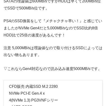
SATA
の理論値は
600MB/s
ですが
HDD
は
早くて200MB/s
位
でSSDで500MB/s位です。
PS4
の
SSD
換装をして『メチャクチャ早い！』と感じてい
ましたが
NVMe Gen4
だと
5,000MB/s
なのでSSD比約
8
倍
HDD比で25倍の速度があるんです！
注意 5,000MB/s
は理論値なので取り付ける
SSD
によっては
出ない物もあります。
▽これならGen4対応なので読み込み速度5000MB/sです。
CFD販売 内蔵SSD M.2 2280
NVMe PCI-E Gen.4 x
4(NVMe 1.3) PG3VNFシリー